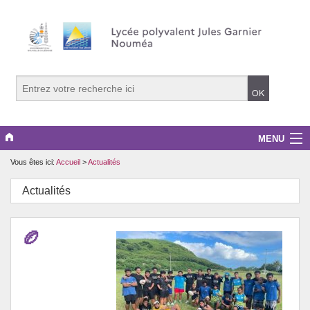
MENU
Vous êtes ici:
Accueil
>
Actualités
Le lycée
Actualités
La vie lycéenne
Les formations
🏉
Orientation
Sur les toits