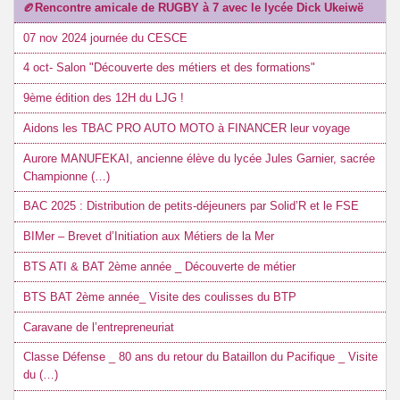
🏉Rencontre amicale de RUGBY à 7 avec le lycée Dick Ukeiwë
07 nov 2024 journée du CESCE
4 oct- Salon "Découverte des métiers et des formations"
9ème édition des 12H du LJG !
Aidons les TBAC PRO AUTO MOTO à FINANCER leur voyage
Aurore MANUFEKAI, ancienne élève du lycée Jules Garnier, sacrée
Championne (…)
BAC 2025 : Distribution de petits-déjeuners par Solid’R et le FSE
BIMer – Brevet d’Initiation aux Métiers de la Mer
BTS ATI & BAT 2ème année _ Découverte de métier
BTS BAT 2ème année_ Visite des coulisses du BTP
Caravane de l’entrepreneuriat
Classe Défense _ 80 ans du retour du Bataillon du Pacifique _ Visite
du (…)