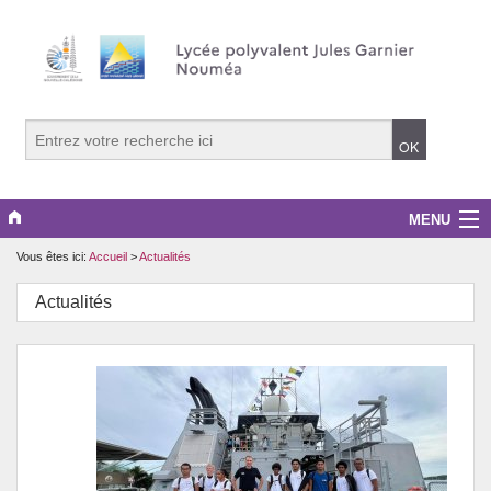
MENU
Vous êtes ici:
Accueil
>
Actualités
Le lycée
Actualités
La vie lycéenne
Les formations
Orientation
Sur les toits