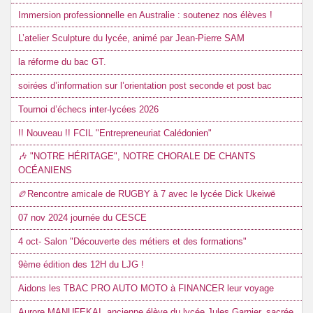
Immersion professionnelle en Australie : soutenez nos élèves !
L’atelier Sculpture du lycée, animé par Jean-Pierre SAM
la réforme du bac GT.
soirées d’information sur l’orientation post seconde et post bac
Tournoi d’échecs inter-lycées 2026
!! Nouveau !! FCIL "Entrepreneuriat Calédonien"
🎶 "NOTRE HÉRITAGE", NOTRE CHORALE DE CHANTS
OCÉANIENS
🏉Rencontre amicale de RUGBY à 7 avec le lycée Dick Ukeiwë
07 nov 2024 journée du CESCE
4 oct- Salon "Découverte des métiers et des formations"
9ème édition des 12H du LJG !
Aidons les TBAC PRO AUTO MOTO à FINANCER leur voyage
Aurore MANUFEKAI, ancienne élève du lycée Jules Garnier, sacrée