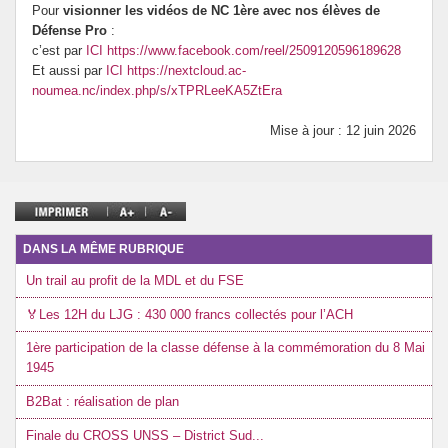
Pour
visionner les vidéos de NC 1ère avec nos élèves de
Défense Pro
:
c’est par
ICI
https://www.facebook.com/reel/2509120596189628
Et aussi par
ICI
https://nextcloud.ac-
noumea.nc/index.php/s/xTPRLeeKA5ZtEra
Mise à jour : 12 juin 2026
DANS LA MÊME RUBRIQUE
Un trail au profit de la MDL et du FSE
🏅Les 12H du LJG : 430 000 francs collectés pour l’ACH
1ère participation de la classe défense à la commémoration du 8 Mai
1945
B2Bat : réalisation de plan
Finale du CROSS UNSS – District Sud...