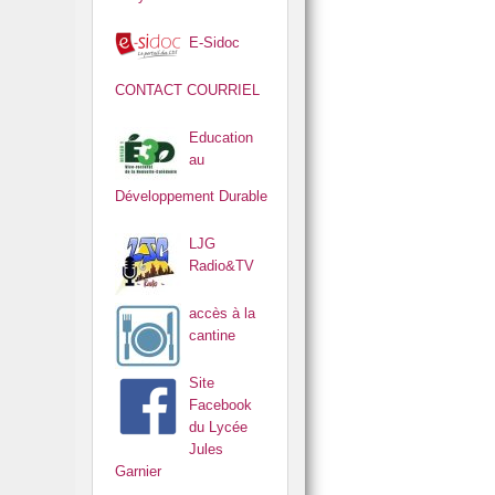
E-Sidoc
CONTACT COURRIEL
Education
au
Développement Durable
LJG
Radio&TV
accès à la
cantine
Site
Facebook
du Lycée
Jules
Garnier