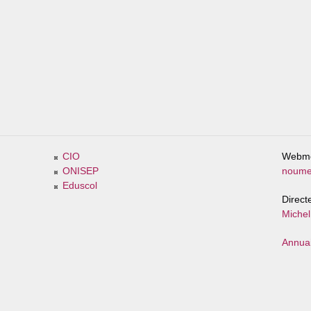
CIO
Webme
ONISEP
noume
Eduscol
Direct
Michel
Annuai