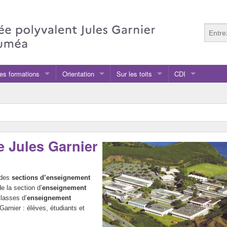
es formations
Orientation
Sur les toits
CDI
nseignement général et technologique
 classe
nseignement professionnel
ssourcerie Solid’R
ost-Bac
e Jules Garnier
econde
rganigramme des formations
 des
sections d’enseignement
résentation des formations
 la section d’
enseignement
lasses d’
enseignement
ossiers de candidature
arnier : élèves, étudiants et
Elève
arte des formations