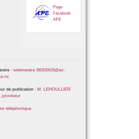
Page
Facebook
APE
stre :
webmestre.9830003l@ac-
a.nc
eur de publication :
M. LEHOULLIER
, proviseur
re téléphonique