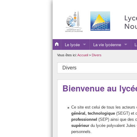
Le lycée
La vie lycéenne
L
Présentation
CDI
E
Vous êtes ici:
Accueil
>
Divers
Équipes
Clubs, Projets et Vie de
E
Divers
Informations pratiques
Foyer Socio Educatif/Re
P
Bienvenue au lycé
Ressources informatiques
Infirmerie et santé
S
Internat
O
Ce site est celui de tous les acteurs
Orientation
P
général, technologique
(SEGT) et de
professionnel
(SEP) ainsi que des c
Vie Educative et Sociale
D
supérieur
du lycée polyvalent Jules G
personnels.
Vie Scolaire et vie de l’
C