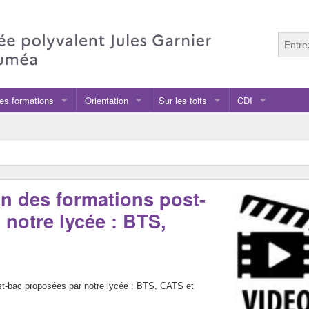
es formations
Orientation
Sur les toits
CDI
nseignement général et technologique
 classe
nseignement professionnel
ssourcerie Solid’R
ost-Bac
on des formations post-
econde
notre lycée : BTS,
rganigramme des formations
résentation des formations
ossiers de candidature
ost-bac proposées par notre lycée : BTS, CATS et
Elève
arte des formations