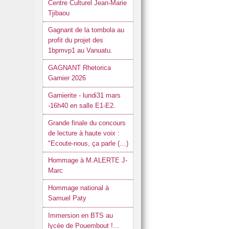
Centre Culturel Jean-Marie
Tjibaou
Gagnant de la tombola au
profit du projet des
1bpmvp1 au Vanuatu.
GAGNANT Rhetorica
Garnier 2026
Garnierite - lundi31 mars
-16h40 en salle E1-E2.
Grande finale du concours
de lecture à haute voix :
"Ecoute-nous, ça parle (…)
Hommage à M.ALERTE J-
Marc
Hommage national à
Samuel Paty
Immersion en BTS au
lycée de Pouembout !...