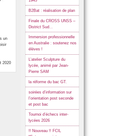
1945
B2Bat : réalisation de plan
Finale du CROSS UNSS –
District Sud...
Immersion professionnelle
s un
en Australie : soutenez nos
isir
élèves !
L’atelier Sculpture du
ût 2020
lycée, animé par Jean-
Pierre SAM
la réforme du bac GT.
soirées d’information sur
l’orientation post seconde
et post bac
Tournoi d’échecs inter-
lycées 2026
!! Nouveau !! FCIL