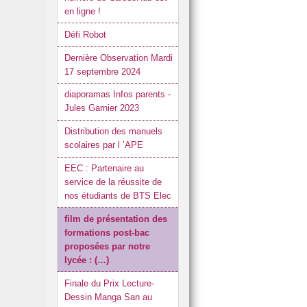
en ligne !
Défi Robot
Dernière Observation Mardi
17 septembre 2024
diaporamas Infos parents -
Jules Garnier 2023
Distribution des manuels
scolaires par l ’APE
EEC : Partenaire au
service de la réussite de
nos étudiants de BTS Elec
film de présentation des
formations post-bac
proposées par notre
lycée : (…)
Finale du Prix Lecture-
Dessin Manga San au