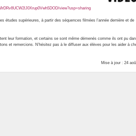
RWxWlrDRv8UCW2lJ0Xrup0Vwh5DOD/view?usp=sharing
 des études supérieures, à partir des séquences filmées l’année dernière et de
tent leur formation, et certains se sont même démenés comme ils ont pu dan
itons et remercions. N’hésitez pas à le diffuser aux élèves pour les aider à cho
Mise à jour : 24 ao